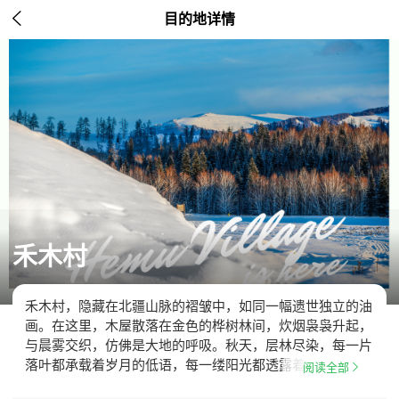

目的地详情
禾木村
禾木村，隐藏在北疆山脉的褶皱中，如同一幅遗世独立的油
画。在这里，木屋散落在金色的桦树林间，炊烟袅袅升起，
与晨雾交织，仿佛是大地的呼吸。秋天，层林尽染，每一片
落叶都承载着岁月的低语，每一缕阳光都透露着自…

阅读全部