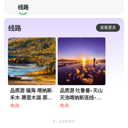
线路

线路
查看更多
品质游 福海-喀纳斯-
品质游 吐鲁番+天山
禾木-赛里木湖-那拉
天池喀纳斯连线+独
提-巴音布鲁克-穿越
库公路十一日游
电询
电询
独库公路9日游
Quality Tour: 11-
Quality Tour: 9-day
day Tour of Turpan
亲，没有更多啦~
Tour of Fuhai -
+ Tianchi in