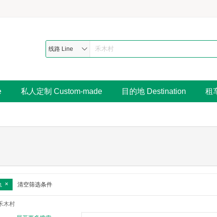
线路 Line
e
私人定制 Custom-made
目的地 Destination
租车
轨
清空筛选条件
禾木村