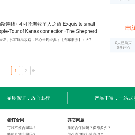
连线+可可托海牧羊人之旅 Exquisite small
电
eople-Tour of Kanas connection+The Shepherd
【独家攻略】：数次踩线验证，独家玩法攻略，匠心呈现经典；【专车服务】：大7座高顶商务车配备专属司机，【成团保证】：2人起订，6人封顶，行程自由轻松；【乐享品质】：精心挑选的品质酒店，卸去旅途的舟车劳顿；【诚信承诺】：品质纯玩无购物，出行无坑无陷阱；【安全保障】：百万旅游意外险，保驾护航放心游；
0人已购买
0条评论
1
2
品质保证，放心出行
产品丰富，一站式
签订合同
其它问题
可以不签合同吗？
旅游含保险吗？保额多少？
能传真签合同吗？
怎么查询旅行社真假？