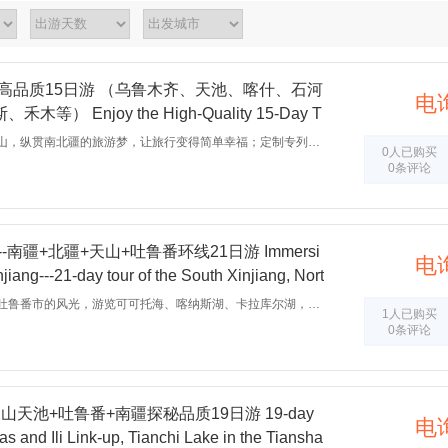
高品质15日游 （乌鲁木齐、天池、喀什、石河
电
） Enjoy the High-Quality 15-Day T
bi by Cruise (Urumqi, Tianchi, Kashgar, Shihez
设计理念：圆一场穿越天山，纵贯南北疆的旅游梦，让旅行变得简单幸福；定制专列：新疆唯一贯穿南北疆全景的火车环线游,双层软卧包厢,车随人走,全程不换铺，火车+汽车 黄金线路，为你抛开 5000 公里的戈壁车程，舒适安全；精华景点：天山天池、火焰山、天山神秘大峡谷、卡拉库里湖、艾提乃尔清真寺、博斯腾湖、那拉提景区、赛里木湖、喀纳斯景区、禾木景区、五彩滩等精华景点一网打尽;
0人已购买
mu, etc.)
0条评论
南疆+北疆+天山+吐鲁番环线21日游 Immersi
电
njiang---21-day tour of the South Xinjiang, Nort
an and Turpan loop.
欣赏乌鲁木齐市和喀什市吐鲁番市的风光，游览可可托海、喀纳斯湖、卡拉库尔湖，领略帕米尔山水，中国火焰山，了解当 地维吾尔族和塔吉克族的民俗风情、品尝新疆美食
1人已购买
0条评论
天池+吐鲁番+南疆探秘品质19日游 19-day
电
as and Ili Link-up, Tianchi Lake in the Tiansha