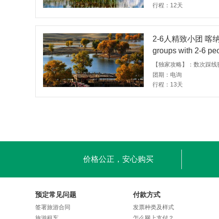
行程：12天
2-6人精致小团 喀纳斯
groups with 2-6 p
of Keketuohai.
团期：电询
行程：13天
价格公正，安心购买
预定常见问题
付款方式
签署旅游合同
发票种类及样式
旅游租车
怎么网上支付？