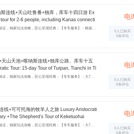
喀纳斯连线+天山吐鲁番+独库，库车十四日游 Ex
电
 tour for 2-6 people, including Kanas connecti
rpan+Duku Highway, 14-day tour starting fro
【独家攻略】：数次踩线验证，独家玩法攻略，匠心呈现经典；【专车服务】：根据人数安排车辆配备专属司机；【成团保证】：2人起订，6人封顶，行程自由轻松；【乐享品质】：精心挑选的品质酒店，卸去旅途的舟车劳顿；【诚信承诺】：品质纯玩无购物，出行无坑无陷阱；【超值赠送】：室内大型实景剧—《千回西域》；【安全保障】：百万旅游意外险，保驾护航放心游；
0人已购买
0条评论
+天山天池+喀纳斯连线+独库公路、库车十五
电
tic Tour: 15-day Tour of Turpan, Tianchi in Ti
k, Duku Highway and Kuqa.
【独家攻略】：数次踩线验证，独家玩法攻略，匠心呈现经典；【专车服务】：大7高项座商务车配备专属司机，【成团保证】：2人起订，6人封顶，行程自由轻松；【乐享品质】：精心挑选的品质酒店，卸去旅途的舟车劳顿；【诚信承诺】：品质纯玩无购物，出行无坑无陷阱；【安全保障】：百万旅游意外险，保驾护航放心游；【超值赠送】：室内大型实景剧—《千回西域》；
0人已购买
0条评论
可可托海的牧羊人之旅 Luxury Aristocrati
电
rary +The Shepherd's Tour of Keketuohai
【独家攻略】：数次踩线验证，独家玩法攻略，匠心呈现经典；【专车服务】：大7座高顶商务车配备专属司机，【成团保证】：2人起订，6人封顶，行程自由轻松；【乐享品质】：精心挑选的品质酒店，卸去旅途的舟车劳顿；【诚信承诺】：品质纯玩无购物，出行无坑无陷阱；【安全保障】：百万旅游意外险，保驾护航放心游；【超值赠送】：室内大型实景剧—《千回西域》；
0人已购买
0条评论