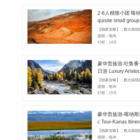
2-6人精致小团 
quisite small group
on+Tianshan and Tu
m Kuqa.
团期：电询
行程：14天
豪华贵族游 吐鲁番
日游 Luxury Aristocra
anshan, Kanas Lin
团期：电询
行程：15天
豪华贵族游-喀纳斯连线+
c Tour-Kanas Itine
团期：电询