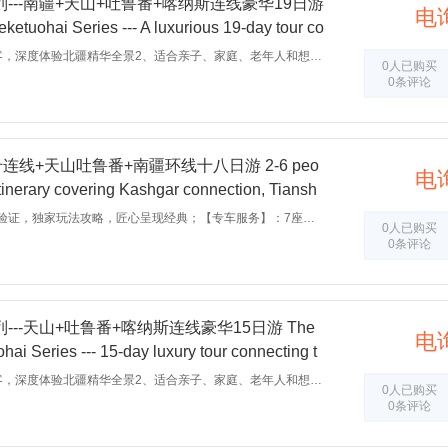
---南疆+天山+吐鲁番+喀纳斯连线豪华19日游
电
ketuohai Series --- A luxurious 19-day tour co
Xinjiang, Tianshan, Turpan and Kanas.
1、适合第一次来疆的旅客，深度体验北疆精华全景2、适合亲子、家庭、老年人和想无忧无虑、潇洒走一回的旅游者3、真纯玩无购物，一次不带钱包的旅行，让旅行回归本质，宝贵的时间通通留在美景中
0人已购买
0条评论
什连线+天山吐鲁番+南疆环线十八日游 2-6 peo
电
itinerary covering Kashgar connection, Tiansh
ell as the southern Xinjiang loop.
【独家攻略】：数次踩线验证，独家玩法攻略，匠心呈现经典；【专车服务】：7座商务车配备专属司机，【成团保证】：2人起订，6人封顶，行程自由轻松；【乐享品质】：精心挑选的品质酒店，卸去旅途的舟车劳顿；【诚信承诺】：品质纯玩无购物，出行无坑无陷阱；【超值赠送】：室内大型实景剧—《千回西域》；【安全保障】：百万旅游意外险，保驾护航放心游；
0人已购买
0条评论
--天山+吐鲁番+喀纳斯连线豪华15日游 The
电
ai Series --- 15-day luxury tour connecting t
ains, Turpan and Kanas.
1、适合第一次来疆的旅客，深度体验北疆精华全景2、适合亲子、家庭、老年人和想无忧无虑、潇洒走一回的旅游者3、真纯玩无购物，一次不带钱包的旅行，让旅行回归本质，宝贵的时间通通留在美景中
0人已购买
0条评论