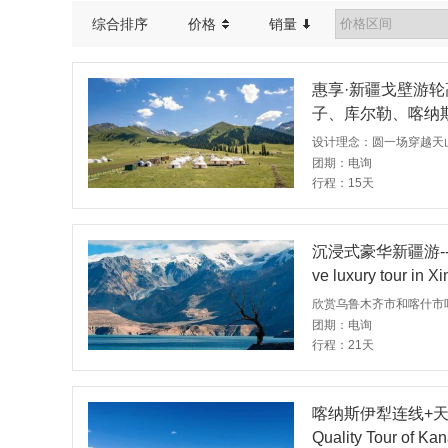
综合排序
价格
销量
惠享·新疆戈壁游轮
子、库尔勒、喀纳斯、禾木等
our of Xinjiang Go
i, Korla, Kanas, He
团期：电询
行程：15天
沉浸式豪华新疆游---
ve luxury tour in Xi
h Xinjiang, Tiansh
团期：电询
行程：21天
喀纳斯伊犁连线+天山
Quality Tour of Kan