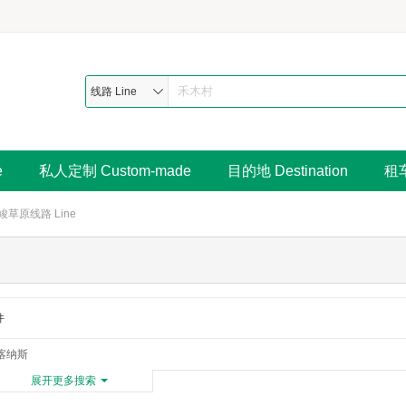
线路 Line
e
私人定制 Custom-made
目的地 Destination
租车
峻草原线路 Line
件
喀纳斯
展开更多搜索