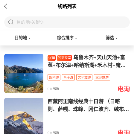

线路列表

目的地/关键词
目的地
综合排序
筛选
乌鲁木齐+天山天池+富
促销
独家专享
蕴+布尔津+喀纳斯湖+禾木村+魔鬼
城+赛里木湖+喀拉峻大草原+那拉提
跟团游
亲子游
文化旅游
家庭旅游
大草原+独库公路北疆14天纯玩游Ur
电询
umqi + Tianshan Tianchi + Fuyun +
0人出游
Burqin + Kanas Lake + Hemu Village
西藏阿里南线经典十日游 （日喀
+ Devil City + Sailimu Lake + Kalaju
则、萨嘎、珠峰、冈仁波齐、绒布冰
n Prairie + Nalati Prairie + Duku Hig
川） Classic 10-day Tour of the Sout
hway: 14-Day Pure Play Tour in Nort
h Route of Ngari in Tibet (Rikaze, Sa
hern Xinjiang
电询
ga, Mount Everest, Mount Kailash, R
0人出游