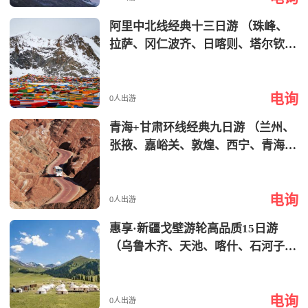
ongbuk Glacier)
阿里中北线经典十三日游 （珠峰、
拉萨、冈仁波齐、日喀则、塔尔钦、
纳木措） Classic 13-day Tour of the
Middle and North Routes of Ali (Eve
电询
rest, Lhasa, Mount Kailash, Shigatse,
0人出游
Darchen, Namtso)
青海+甘肃环线经典九日游 （兰州、
张掖、嘉峪关、敦煌、西宁、青海
湖、茶卡） Classic Nnie-day Tour of
the Qinghai-Gansu Loop (Lanzhou, Z
电询
hangye, Jiayuguan, Dunhuang, Xinin
0人出游
g, Qinghai Lake, Caka)
惠享·新疆戈壁游轮高品质15日游
（乌鲁木齐、天池、喀什、石河子、
库尔勒、喀纳斯、禾木等） Enjoy th
e High-Quality 15-Day Tour of Xinji
电询
ang Gobi by Cruise (Urumqi, Tianch
0人出游