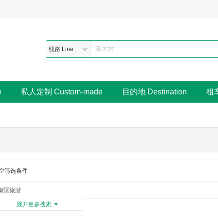
线路 Line
e
私人定制 Custom-made
目的地 Destination
租车
空筛选条件
南疆旅游
展开更多搜索